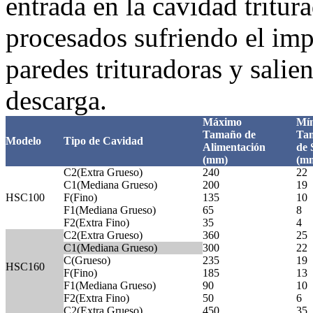
entrada en la cavidad tritura
procesados sufriendo el impa
paredes trituradoras y salie
descarga.
Máximo
Mí
Tamaño de
Ta
Modelo
Tipo de Cavidad
Alimentación
de 
(mm)
(m
C2(Extra Grueso)
240
22
C1(Mediana Grueso)
200
19
HSC100
F(Fino)
135
10
F1(Mediana Grueso)
65
8
F2(Extra Fino)
35
4
C2(Extra Grueso)
360
25
C1(Mediana Grueso)
300
22
C(Grueso)
235
19
HSC160
F(Fino)
185
13
F1(Mediana Grueso)
90
10
F2(Extra Fino)
50
6
C2(Extra Grueso)
450
35