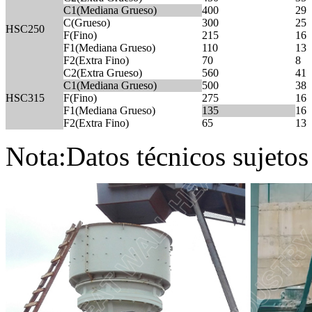
C1(Mediana Grueso)
400
29
C(Grueso)
300
25
HSC250
F(Fino)
215
16
F1(Mediana Grueso)
110
13
F2(Extra Fino)
70
8
C2(Extra Grueso)
560
41
C1(Mediana Grueso)
500
38
HSC315
F(Fino)
275
16
F1(Mediana Grueso)
135
16
F2(Extra Fino)
65
13
Nota:Datos técnicos sujetos